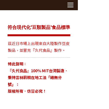
符合現代化"豆類製品"食品標準
茲近日市場上出現來自大陸製作豆皮
製品，並冒充『久代食品』製作。
特此聲明：
『久代食品』100% MIT台灣製造，
秉持雲林莿桐在地工法「絕無分
號」；
版權所有，仿冒必究！