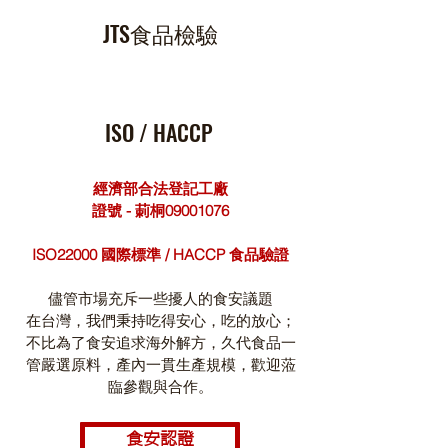
JTS食品檢驗
ISO / HACCP
經濟部合法登記工廠
證號 - 莿桐09001076
ISO22000 國際標準 / HACCP 食品驗證
儘管市場充斥一些擾人的食安議題
在台灣，我們秉持吃得安心，吃的放心；
不比為了食安追求海外解方，久代食品一
管嚴選原料，產內一貫生產規模，歡迎蒞
臨參觀與合作。
食安認證