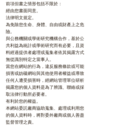
前項但書之情形包括不限於：
經由您書面同意。
法律明文規定。
為免除您生命、身體、自由或財產上之危
險。
與公務機關或學術研究機構合作，基於公
共利益為統計或學術研究而有必要，且資
料經過提供者處理或蒐集者依其揭露方式
無從識別特定之當事人。
當您在網站的行為，違反服務條款或可能
損害或妨礙網站與其他使用者權益或導致
任何人遭受損害時，經網站管理單位研析
揭露您的個人資料是為了辨識、聯絡或採
取法律行動所必要者。
有利於您的權益。
本網站委託廠商協助蒐集、處理或利用您
的個人資料時，將對委外廠商或個人善盡
監督管理之責。